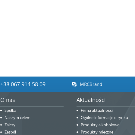
+38 067 914 58 09
MRCBrand
O nas
Aktualności
Spółka
Firma aktualności
Naszym celem
Ogólne informacje o rynku
Zalety
Produkty alkoholowe
Zespół
Produkty mleczne