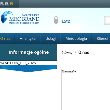
EN
RU
PL
Login
O nas
Analityka
Usługi
Metodologia
Klienci
Informacje ogólne
O nas
Główny
/
%CATEGORY_LIST_VER%
%image%